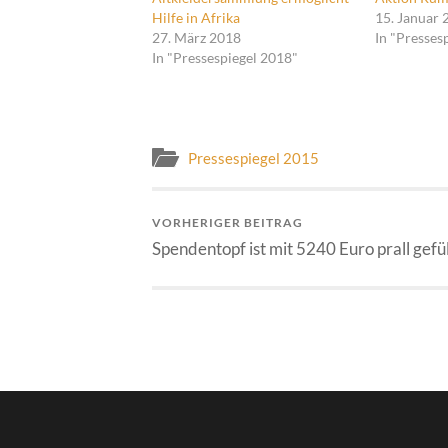
Hilfe in Afrika
15. Januar 
27. März 2018
In "Presses
In "Pressespiegel 2018"
Pressespiegel 2015
VORHERIGER BEITRAG
Spendentopf ist mit 5240 Euro prall gefül