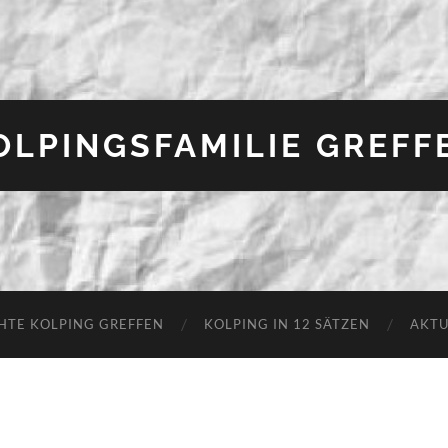
OLPINGSFAMILIE GREFF
HTE KOLPING GREFFEN
KOLPING IN 12 SÄTZEN
AKTU