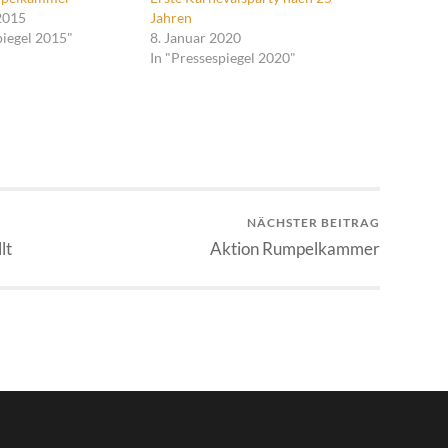
2015
Jahren
piegel 2015"
8. Januar 2020
In "Pressespiegel 2020"
NÄCHSTER BEITRAG
lt
Aktion Rumpelkammer