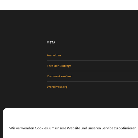
META
Anmelden
Feed der Einträge
Kommentare-Feed
WordPress.org
Wir verwenden Cookies, um unsere Website und unseren Service zu optimieren.
© 2026
KOLPINGSFAMILIE GREFFEN