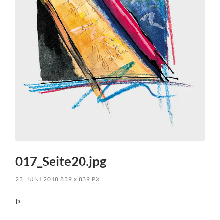
017_Seite20.jpg
23. JUNI 2018
839
x
839 PX
Þ