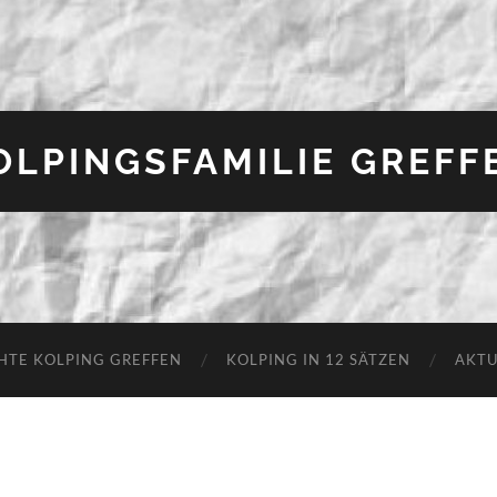
OLPINGSFAMILIE GREFF
HTE KOLPING GREFFEN
KOLPING IN 12 SÄTZEN
AKTU