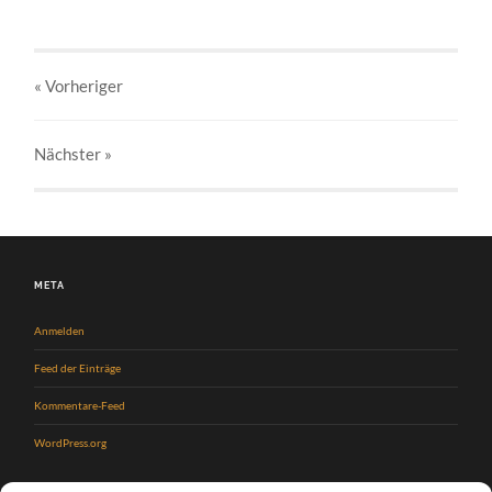
« Vorheriger
Nächster
»
META
Anmelden
Feed der Einträge
Kommentare-Feed
WordPress.org