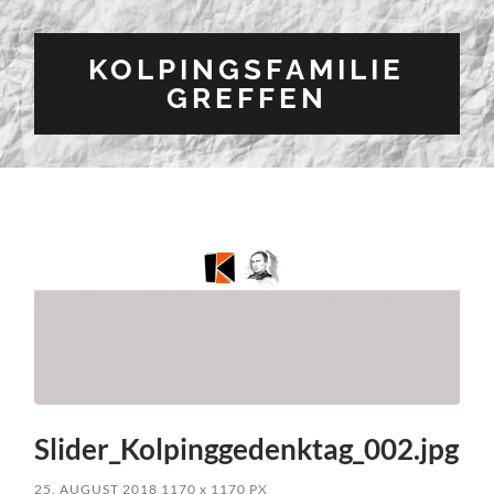
KOLPINGSFAMILIE
GREFFEN
Slider_Kolpinggedenktag_002.jpg
25. AUGUST 2018
1170
x
1170 PX