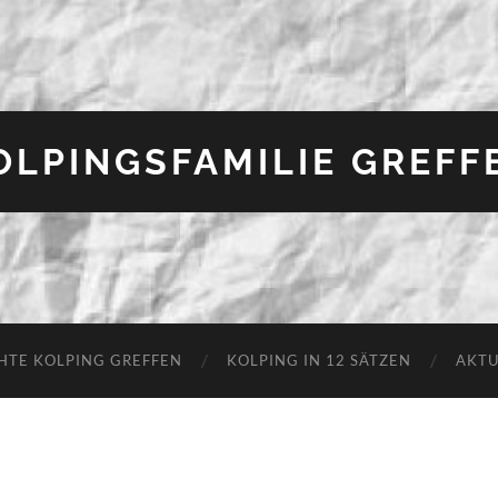
OLPINGSFAMILIE GREFF
HTE KOLPING GREFFEN
KOLPING IN 12 SÄTZEN
AKTU