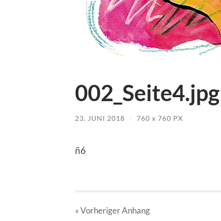
002_Seite4.jpg
23. JUNI 2018
/
760
x
760 PX
ñ6
« Vorheriger
Anhang