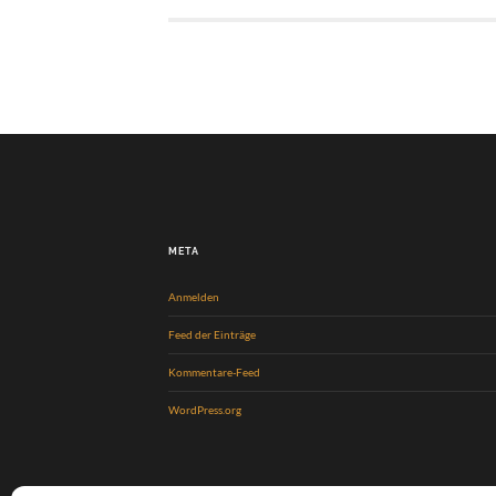
META
Anmelden
Feed der Einträge
Kommentare-Feed
WordPress.org