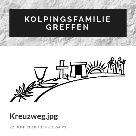
KOLPINGSFAMILIE
GREFFEN
Kreuzweg.jpg
22. JUNI 2018
1354
x
1354 PX