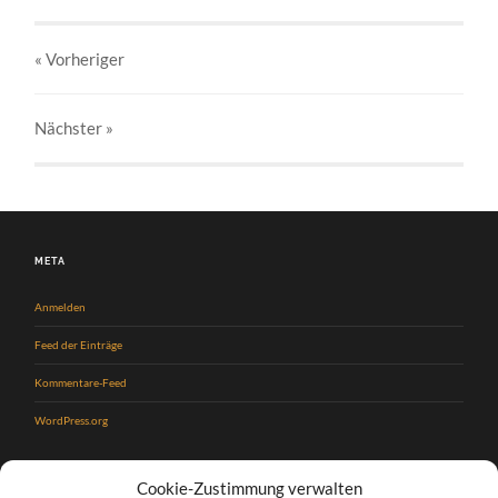
« Vorheriger
Nächster
»
META
Anmelden
Feed der Einträge
Kommentare-Feed
WordPress.org
Cookie-Zustimmung verwalten