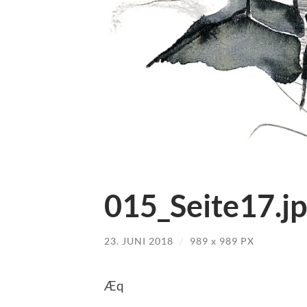
015_Seite17.j
23. JUNI 2018
/
989
x
989 PX
Æq