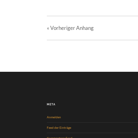
« Vorheriger
Anhang
META
Anmelden
Feed der Einträge