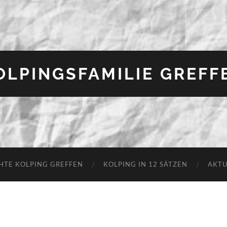
OLPINGSFAMILIE GREFF
HTE KOLPING GREFFEN
KOLPING IN 12 SÄTZEN
AKTU