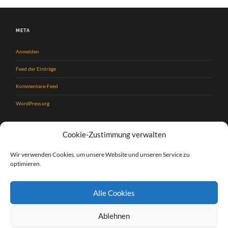
META
Anmelden
Feed der Einträge
Kommentare-Feed
WordPress.org
Cookie-Zustimmung verwalten
Impressum
Wir verwenden Cookies, um unsere Website und unseren Service zu
optimieren.
Alle Cookies
Datenschutzerklärung
Ablehnen